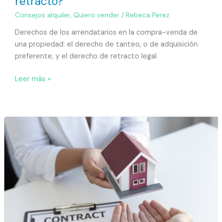
retracto?
Consejos alquiler
,
Quiero vender
/
Rebeca Perez
Derechos de los arrendatarios en la compra-venda de
una propiedad: el derecho de tanteo, o de adquisición
preferente, y el derecho de retracto legal
Leer más »
Las
cláusulas
fraudulentas
en
contratos
de
alquiler
más
frecuentes