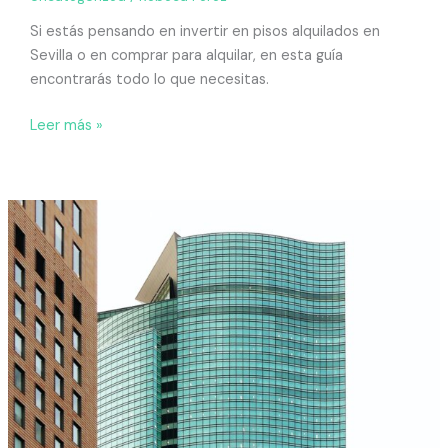
Si estás pensando en invertir en pisos alquilados en
Sevilla o en comprar para alquilar, en esta guía
encontrarás todo lo que necesitas.
Leer más »
Contrato
de
alquiler:
estas
son
las
cláusulas
que
debes
incluir