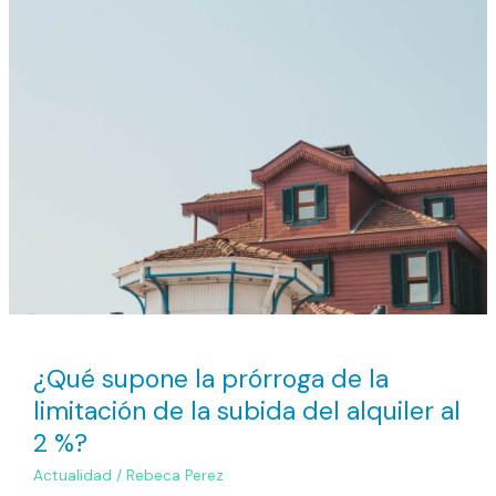
¿Qué
supone
la
prórroga
de
la
limitación
de
la
subida
del
alquiler
al
2
¿Qué supone la prórroga de la
%?
limitación de la subida del alquiler al
2 %?
Actualidad
/
Rebeca Perez