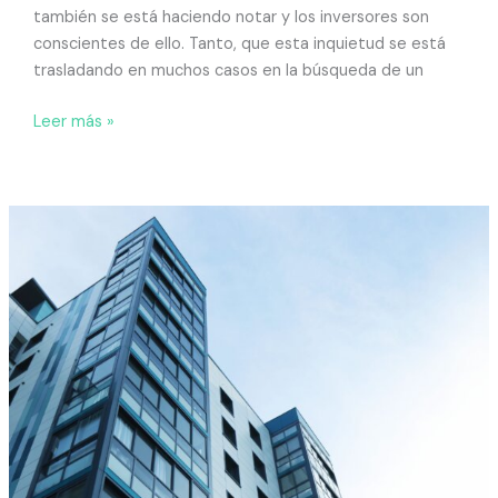
también se está haciendo notar y los inversores son
conscientes de ello. Tanto, que esta inquietud se está
trasladando en muchos casos en la búsqueda de un
Leer más »
Preguntas
y
respuestas
para
propietarios
de
una
vivienda
alquilada