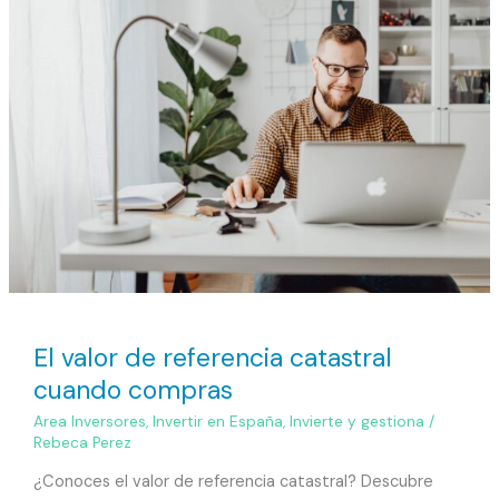
valor
de
referencia
catastral
cuando
compras
El valor de referencia catastral
cuando compras
Area Inversores
,
Invertir en España
,
Invierte y gestiona
/
Rebeca Perez
¿Conoces el valor de referencia catastral? Descubre