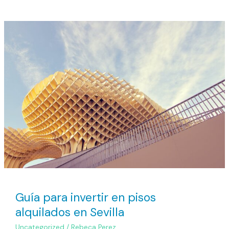
Guía
para
invertir
en
pisos
alquilados
en
Sevilla
Guía para invertir en pisos
alquilados en Sevilla
Uncategorized
/
Rebeca Perez