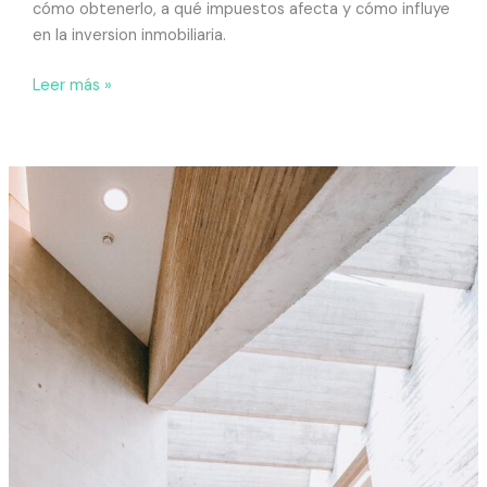
cómo obtenerlo, a qué impuestos afecta y cómo influye
en la inversion inmobiliaria.
Leer más »
¿Qué
es
el
derecho
de
tanteo
y
retracto?