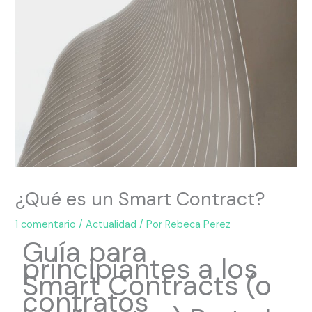
¿Qué es un Smart Contract?
1 comentario
/
Actualidad
/ Por
Rebeca Perez
Guía para
principiantes a los
Smart Contracts (o
contratos