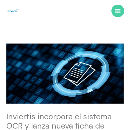
Ir
B
Main
al
u
Men
contenido
s
c
a
r
Inviertis incorpora el sistema
OCR y lanza nueva ficha de