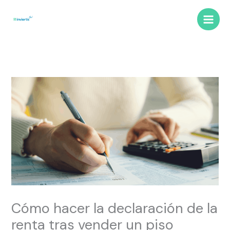
Ir
B
Main
al
u
Men
contenido
s
c
a
r
Cómo hacer la declaración de la
renta tras vender un piso