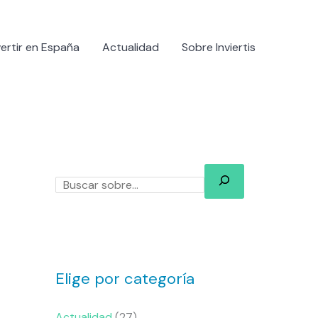
B
u
vertir en España
Actualidad
Sobre Inviertis
s
c
a
r
Elige por categoría
Actualidad
(27)