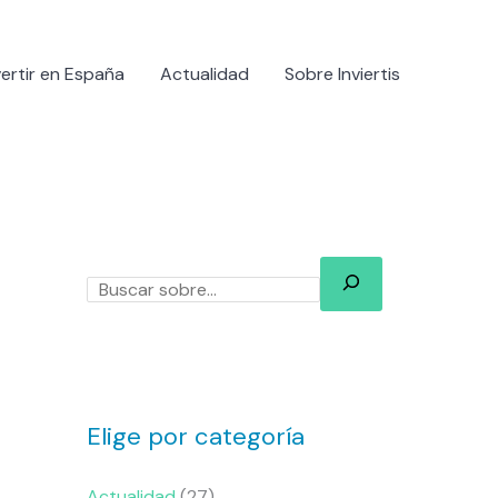
B
u
vertir en España
Actualidad
Sobre Inviertis
s
c
a
r
Elige por categoría
Actualidad
(27)