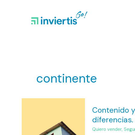
Ir
al
contenido
continente
Contenido
Contenido y
y
diferencias.
continente,
sus
Quiero vender
,
Segu
principales