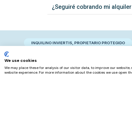
¿Seguiré cobrando mi alquiler
INQUILINO INVIERTIS, PROPIETARIO PROTEGIDO​
Nuestros Clientes 
We use cookies
We may place these for analysis of our visitor data, to improve our website,
Valoraciones reales de nuestros cl
website experience. For more information about the cookies we use open the
Sergio. O
Madrid
“
Experiencia de éxito. Muy recomendable el
acompañamiento jurídico y de mejores
prácticas tanto para el comprador como
para el vendedor, hasta el último momento.