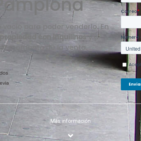
 Pamplona
 vacío para poder venderlo. En
 propiedad con inquilinos
y a
 el momento de la venta.
ados
evia
Más información