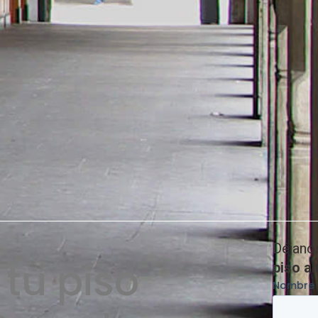
Déjano
tu piso
piso a