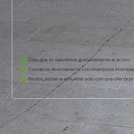
alquilado en
No esperes a que tu piso se quede
Inviertis te ayudamos a
vender tu
seguir obteniendo ingresos hasta
Deja que te valoremos gratuitamente el activo
Contacta directamente con inversores interes
Recibe visitas al inmueble solo con una oferta pr