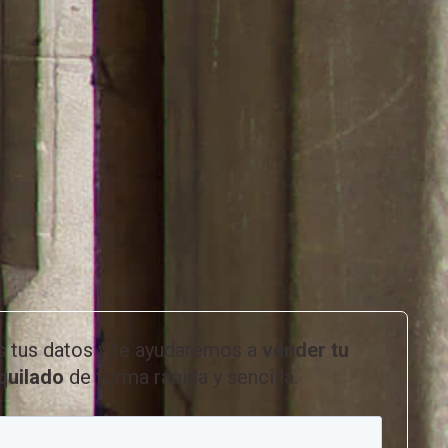
s tus datos y te ayudaremos a
vender tu
lquilado
de forma rápida y sencilla.