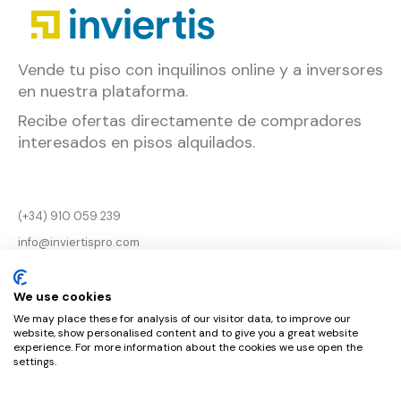
Vende tu piso con inquilinos online y a inversores
en nuestra plataforma.
Recibe ofertas directamente de compradores
interesados en pisos alquilados.
(+34) 910 059 239
info@inviertispro.com
Aviso legal
We use cookies
Términos de uso y
We may place these for analysis of our visitor data, to improve our
privacidad
website, show personalised content and to give you a great website
experience. For more information about the cookies we use open the
política de cookies
settings.