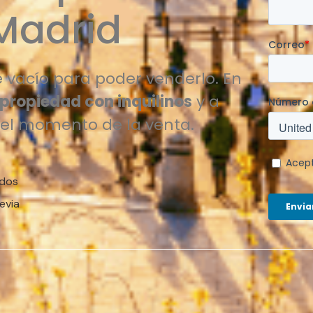
Madrid
 vacío para poder venderlo. En
 propiedad con inquilinos
y a
 el momento de la venta.
ados
evia