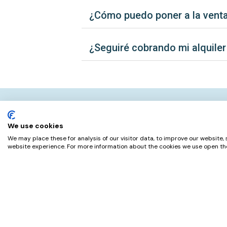
¿Cómo puedo poner a la venta
¿Seguiré cobrando mi alquiler
INQUILINO INVIERTIS, PROPIETARIO PROTEGIDO​
We use cookies
Nuestros Clientes 
We may place these for analysis of our visitor data, to improve our website,
website experience. For more information about the cookies we use open the
Valoraciones reales de nuestros cl
Sergio. O
Madrid
“
Experiencia de éxito. Muy recomendable el