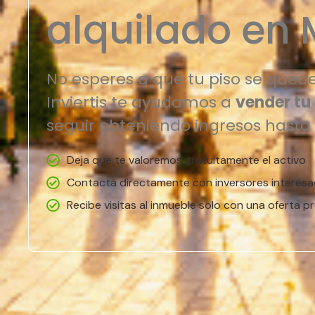
alquilado en 
No esperes a que tu piso se quede
Inviertis te ayudamos a
vender tu
seguir obteniendo ingresos hasta
Deja que te valoremos gratuitamente el activo
Contacta directamente con inversores interes
Recibe visitas al inmueble solo con una oferta pr