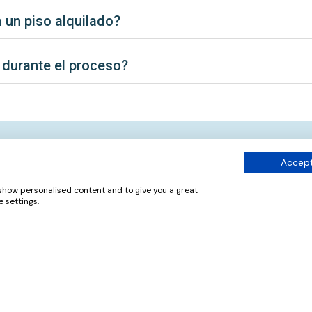
 un piso alquilado?
 durante el proceso?
Accept
Hablan Sobre Inviertis
 show personalised content and to give you a great
 settings.
ientes
Ester. B
Barcelona
“
La experiencia ha sido buena. Todo el