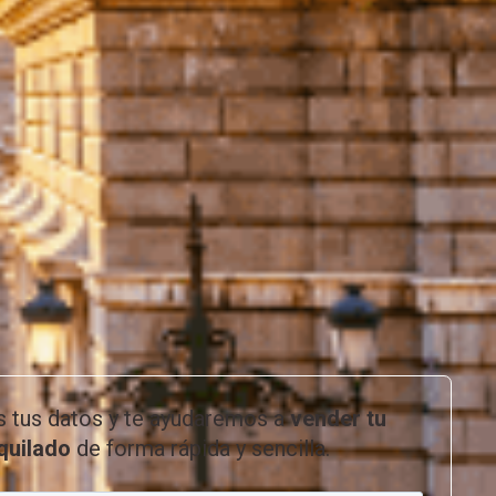
s tus datos y te ayudaremos a
vender tu
lquilado
de forma rápida y sencilla.