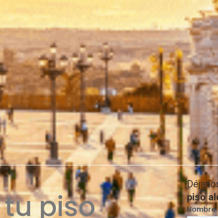
Déjano
tu piso
piso a