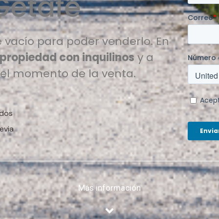
Getafe
 vacío para poder venderlo. En
 propiedad con inquilinos
y a
 el momento de la venta.
ados
evia
Más información