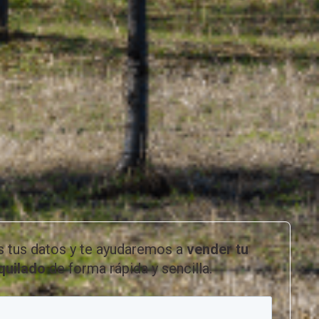
s tus datos y te ayudaremos a
vender tu
lquilado
de forma rápida y sencilla.