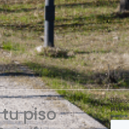
Déjano
tu piso
piso a