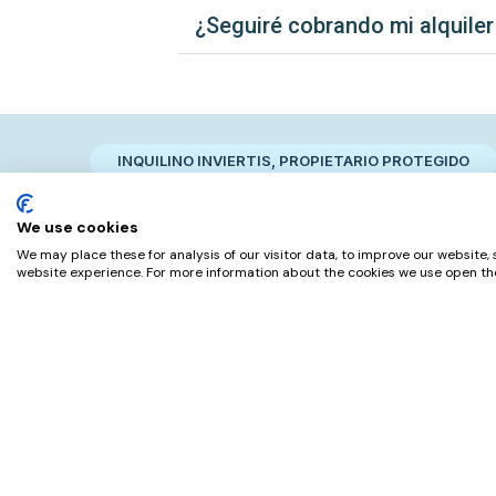
¿Seguiré cobrando mi alquiler
INQUILINO INVIERTIS, PROPIETARIO PROTEGIDO​
Nuestros Clientes 
We use cookies
We may place these for analysis of our visitor data, to improve our website,
Valoraciones reales de nuestros cl
website experience. For more information about the cookies we use open the
Sergio. O
Madrid
“
Experiencia de éxito. Muy recomendable el
acompañamiento jurídico y de mejores
prácticas tanto para el comprador como
para el vendedor, hasta el último momento.