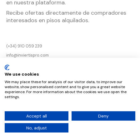
en nuestra plataforma.
Recibe ofertas directamente de compradores
interesados en pisos alquilados.
(+34) 910 059 239
info@inviertispro.com
Aviso legal
We use cookies
Términos de uso y
We may place these for analysis of our visitor data, to improve our
privacidad
website, show personalised content and to give you a great website
experience. For more information about the cookies we use open the
política de cookies
settings.
Accept all
Deny
© 2022 Inviertis. All rights reserved
No, adjust