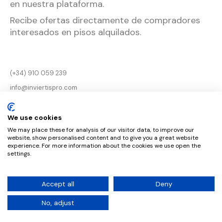
en nuestra plataforma.
Recibe ofertas directamente de compradores
interesados en pisos alquilados.
(+34) 910 059 239
info@inviertispro.com
Aviso legal
We use cookies
Términos de uso y
We may place these for analysis of our visitor data, to improve our
privacidad
website, show personalised content and to give you a great website
experience. For more information about the cookies we use open the
política de cookies
settings.
Accept all
Deny
© 2022 Inviertis. All rights reserved
No, adjust