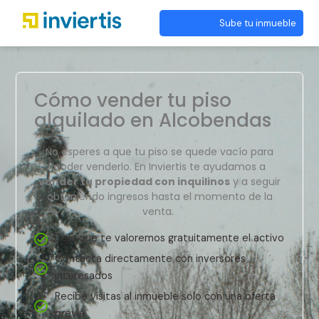
Sube tu inmueble
Cómo vender tu piso
alquilado en Alcobendas
No esperes a que tu piso se quede vacío para
poder venderlo. En Inviertis te ayudamos a
vender tu propiedad con inquilinos
y a seguir
obteniendo ingresos hasta el momento de la
venta.
Deja que te valoremos gratuitamente el activo
Contacta directamente con inversores
interesados
Recibe visitas al inmueble solo con una oferta
previa