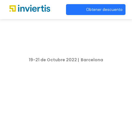
Obtener descuento
Inviertis participa en el The
District
19-21 de Octubre 2022 | Barcelona
The District es el nuevo evento
profesional internacional creado para
definir la estrategia de futuro del
sector inmobiliario en Europa.