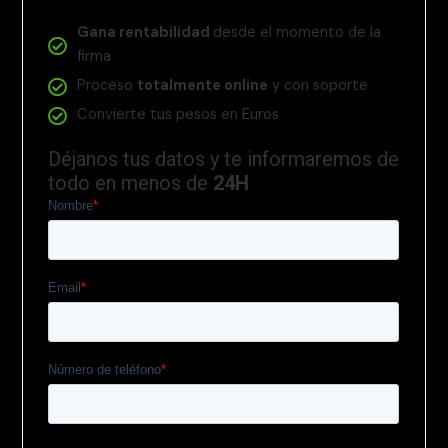
Gana rentabilidad
desde el momento de la
firma
Proceso
totalmente online
y con soporte
Convierte tus pesos en Euros
Déjanos tus datos y te informaremos de
todo en menos de
24H