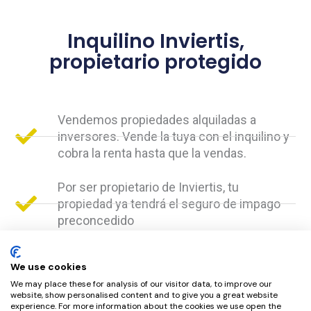
Inquilino Inviertis,
propietario protegido
Vendemos propiedades alquiladas a
inversores. Vende la tuya con el inquilino y
cobra la renta hasta que la vendas.
Por ser propietario de Inviertis, tu
propiedad ya tendrá el seguro de impago
preconcedido
Somos los únicos con los que puedes
We use cookies
vender tu propiedad sin echar al inquilino.
We may place these for analysis of our visitor data, to improve our
¡Y con los honorarios más bajos del
website, show personalised content and to give you a great website
mercado: 4%!
experience. For more information about the cookies we use open the