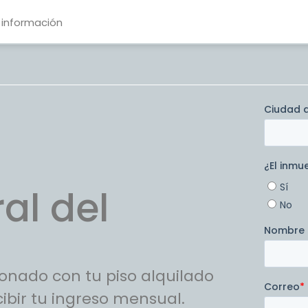
 información
al del
onado con tu piso alquilado
ibir tu ingreso mensual.